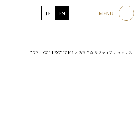
JP
EN
MENU
TOP
>
COLLECTIONS
>
あぢさゐ サファイア ネックレス