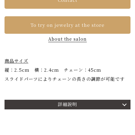
To try on jewelry at the store
About the salon
商品サイズ
縦：2.5cm 横：2.4cm チェーン：45cm
スライドパーツによりチェーンの長さの調節が可能です
詳細説明
商品詳細
OKURADOの人気コレクション「あぢさゐ」。
ブルーサファイア、ピンクサファイア、ダイヤモンド。異
なる表情の3種の花弁が存在感を発揮するネックレス。