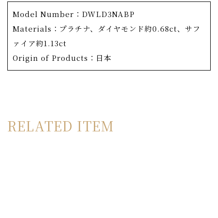
あえて原色ではなくペールトーンのカラーサファイアをセ
Model Number：DWLD3NABP
レクトし、紫陽花ならではの柔らかなカラーを再現。メレ
Materials：プラチナ、ダイヤモンド約0.68ct、サフ
サイズのサファイアであってもダイヤモンドカットへプロ
ァイア約1.13ct
ポーションを整え、輝きとテリを最大限に引き出します。
Origin of Products：日本
繊細な花弁に敷き詰められたのは、OKURADOの厳格な
基準を満たしたメレダイヤモンド。F/VS～の厳しい基準
を設け、たとえハイグレードのダイヤモンドでも、光りの
返りが悪ければ使用せず、4Cの基準では表せない独自の
RELATED ITEM
選別を行っています。
裏面は葉脈を模した裏取りを徹底しており、メタルを削ぎ
落とすことでダイヤモンドは一層輝きを増し、軽量化とお
手入れのし易さも実現しています。本物の紫陽花と同じ
く、一枚一枚表情を変えた花弁は、曙光を受け更に輝きを
増します。
エンドパーツはあじさゐコレクションオリジナル仕様。セ