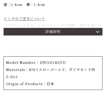
縦：1.4cm 横：1.4cm
リングのご注文について
ご注文いただきました全てのリングは原則、受注生産にて
詳細説明
承ります。ご注文確定よりお届けまで約二か月お時間を頂
戴いたします。詳しくは
こちら
をご参照くださいませ。
商品詳細
Model Number：DWGD1R0YD
OKURADOの人気コレクション「あぢさゐ」。 日本人
Materials：K!8イエローゴールド、ダイヤモンド約
になじみの深い紫陽花がモチーフ。
0.41ct
1枚の花弁を切り取った小ぶりでシンプルなデザインであ
Origin of Products：日本
りながら、あぢさゐコレクションの中でも随一の人気のリ
ング。
繊細な花弁に隙間なく敷き詰められているのは、