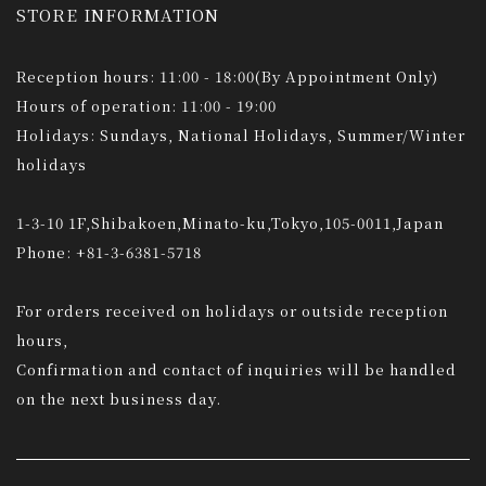
STORE INFORMATION
Reception hours: 11:00 - 18:00(By Appointment Only)
Hours of operation: 11:00 - 19:00
Holidays: Sundays, National Holidays, Summer/Winter
holidays
1-3-10 1F,Shibakoen,Minato-ku,Tokyo,105-0011,Japan
Phone: +81-3-6381-5718
For orders received on holidays or outside reception
hours,
Confirmation and contact of inquiries will be handled
on the next business day.