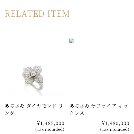
OKURADOの厳格な基準を満たしたメレダイヤモンド。
RELATED ITEM
F/VS～の厳しい基準を設け、たとえハイグレードのダイ
ヤモンドでも、光りの返りが悪ければ使用せず、4Cの基
準では表せない独自の選別を行っています。こうしてセレ
クトされたダイヤモンドは、一流のクラフトマンによって
セッティングされ、指で触れると驚くほど滑らかな仕上が
りで、美しさだけでなく使い心地にも配慮した作りになっ
ています。
裏面は葉脈を模した裏取りをしており、メタルを削ぎ落と
すことでダイヤモンドは一層輝きを増し、軽量化とお手入
れのし易さも実現しています。本物の紫陽花のように立体
的な花弁は、光を受け更に輝きを増します。
あぢさゐ ダイヤモンド リ
あぢさゐ サファイア ネッ
ング
クレス
セットのネックレスもご用意しております。
¥1,485,000
¥1,980,000
(Tax included)
(Tax included)