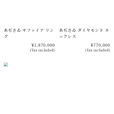
落とすことでダイヤモンドは一層輝きを増し、軽量化とお
手入れのし易さも実現しています。本物の紫陽花と同じ
く、一枚一枚表情を変えた花弁は、曙光を受け更に輝きを
増します。
あぢさゐ サファイア リン
あぢさゐ ダイヤモンド ネ
グ
ックレス
¥1,870,000
¥770,000
(Tax included)
(Tax included)