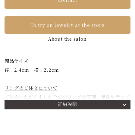
To try on jewelry at the store
About the salon
商品サイズ
縦：2.4cm 横：2.2cm
リングのご注文について
ご注文いただきました全てのリングは原則、受注生産にて
詳細説明
承ります。ご注文確定よりお届けまで約二か月お時間を頂
戴いたします。詳しくは
こちら
をご参照くださいませ。