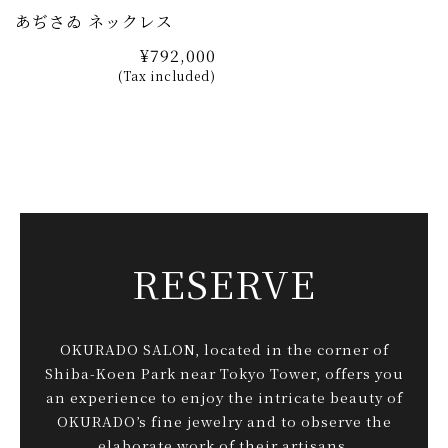
あぢさゐ ネックレス
¥792,000
(Tax included)
RESERVE
OKURADO SALON, located in the corner of
Shiba-Koen Park near Tokyo Tower, offers you
an experience to enjoy the intricate beauty of
OKURADO’s fine jewelry and to observe the
elaborate work of their artisans.