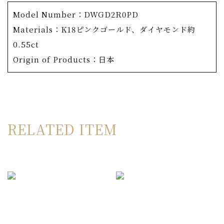
商品詳細
Model Number：DWGD2R0PD
OKURADOの人気コレクション「あぢさゐ」。日本原産
Materials：K18ピンクゴールド、ダイヤモンド約
の額紫陽花がモチーフ。
0.55ct
鏡のように磨き上げられたポリッシュ仕上げの花弁と、敷
Origin of Products：日本
き詰められたダイヤモンド。
異なる表情の2枚の花弁が存在感を発揮するリング。
繊細な花弁に敷き詰められたのは、OKURADOの厳格な
基準を満たしたメレダイヤモンド。F/VS～の厳しい基準
RELATED ITEM
を設け、たとえハイグレードのダイヤモンドでも、光りの
返りが悪ければ使用せず、4Cの基準では表せない独自の
選別を行っています。こうしてセレクトされたダイヤモン
ドは、一流のクラフトマンによってセッティングされま
す。指で触れると驚くほど滑らかな仕上がりで、美しさだ
けでなく使い心地にも配慮した作り。
裏面は葉脈を模した裏取りを徹底しており、メタルを削ぎ