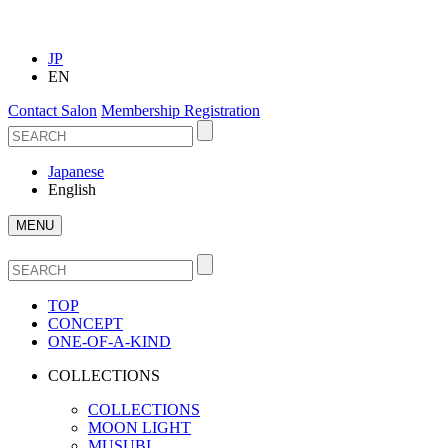
JP
EN
Contact Salon
Membership Registration
Japanese
English
MENU
TOP
CONCEPT
ONE-OF-A-KIND
COLLECTIONS
COLLECTIONS
MOON LIGHT
MUSUBI