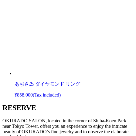
あぢさゐ ダイヤモンド リング
¥858,000
(Tax included)
RESERVE
OKURADO SALON, located in the corner of Shiba-Koen Park
near Tokyo Tower, offers you an experience to enjoy the intricate
beauty of OKURADO’s fine jewelry and to observe the elaborate