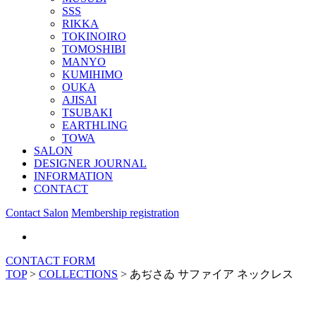
SSS
RIKKA
TOKINOIRO
TOMOSHIBI
MANYO
KUMIHIMO
OUKA
AJISAI
TSUBAKI
EARTHLING
TOWA
SALON
DESIGNER JOURNAL
INFORMATION
CONTACT
Contact Salon
Membership registration
CONTACT FORM
TOP
>
COLLECTIONS
>
あぢさゐ サファイア ネックレス