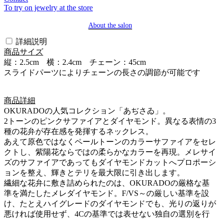
To try on jewelry at the store
About the salon
詳細説明
商品サイズ
縦：2.5cm 横：2.4cm チェーン：45cm
スライドパーツによりチェーンの長さの調節が可能です
商品詳細
OKURADOの人気コレクション「あぢさゐ」。
2トーンのピンクサファイアとダイヤモンド。異なる表情の3
種の花弁が存在感を発揮するネックレス。
あえて原色ではなくペールトーンのカラーサファイアをセレ
クトし、紫陽花ならではの柔らかなカラーを再現。メレサイ
ズのサファイアであってもダイヤモンドカットへプロポーシ
ョンを整え、輝きとテリを最大限に引き出します。
繊細な花弁に敷き詰められたのは、OKURADOの厳格な基
準を満たしたメレダイヤモンド。F/VS～の厳しい基準を設
け、たとえハイグレードのダイヤモンドでも、光りの返りが
悪ければ使用せず、4Cの基準では表せない独自の選別を行