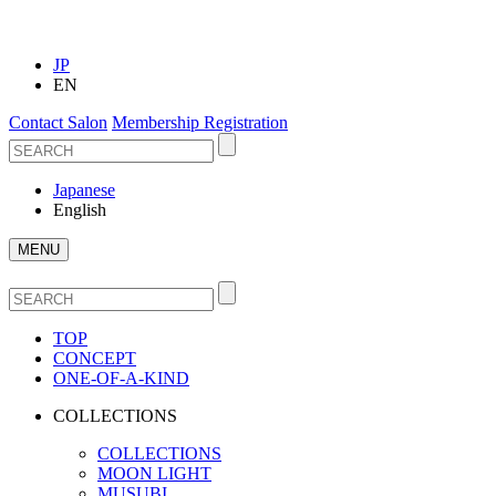
JP
EN
Contact Salon
Membership Registration
Japanese
English
MENU
TOP
CONCEPT
ONE-OF-A-KIND
COLLECTIONS
COLLECTIONS
MOON LIGHT
MUSUBI