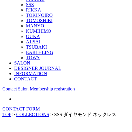
SSS
RIKKA
TOKINOIRO
TOMOSHIBI
MANYO
KUMIHIMO
OUKA
AJISAI
TSUBAKI
EARTHLING
TOWA
SALON
DESIGNER JOURNAL
INFORMATION
CONTACT
Contact Salon
Membership registration
CONTACT FORM
TOP
>
COLLECTIONS
>
SSS ダイヤモンド ネックレス