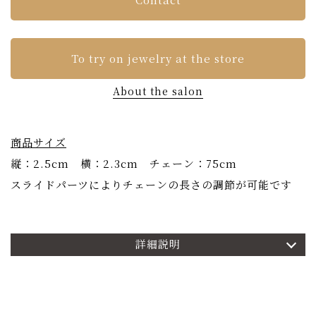
To try on jewelry at the store
About the salon
商品サイズ
縦：2.5cm 横：2.3cm チェーン：75cm
スライドパーツによりチェーンの長さの調節が可能です
詳細説明
商品詳細
OKURADOの高品質ダイヤモンドを存分に楽しんでいた
だけるコレクション「六花-りっか-」。
名前の由来は雪の別称で、結晶が六角形であることからこ