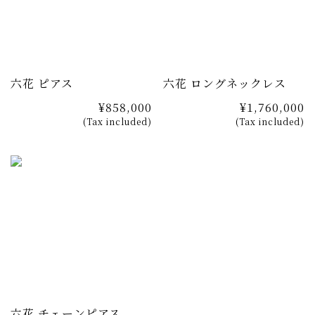
て統一されているのも、肉眼ではわからない大きなポイン
トです。ランダムに留めるのではなく、ひとつずつ顕微鏡
で確認。高さと向きの微調整を行います。
こうして、六角の直線とダイヤモンドの稜線が描く、美し
六花 ピアス
六花 ロングネックレス
い雪の結晶が完成します。
¥858,000
¥1,760,000
(Tax included)
(Tax included)
六花 チェーンピアス