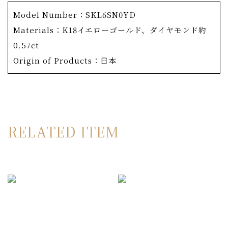
う呼ばれます。
Model Number：SKL6SN0YD
その名の通り、六角形のシルエット。大人のハートのよう
Materials：K18イエローゴールド、ダイヤモンド約
にもみえるこちらのネックレス。OKURADOコレクショ
0.57ct
ンの中でも、最も直線的なデザインで、シンプルながら
Origin of Products：日本
も、ダイヤモンドを輝かせる様々な工夫が凝らしてありま
す。
メレサイズのダイヤモンドにもF/VS～の厳しい基準を設
けているOKURADO。
RELATED ITEM
さらには、たとえハイグレードのダイヤモンドでも、光り
の返りが悪ければ使用せず、4Cの基準では表せない独自
の選別を行っています。こうしてセレクトされたダイヤモ
ンドは、一流のクラフトマンによってセッティングされま
す。指で触れると驚くほど滑らかな仕上がりで、美しさだ
けでなく使い心地にも配慮した作り。そして、セッティン
グされるダイヤモンドのテーブルファセットの向きまで全