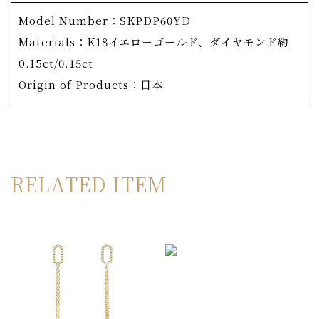
ンで、シンプルながらも、ダイヤモンドを輝かせる様々な
Model Number：SKPDP60YD
工夫が凝らしてあります。
Materials：K18イエローゴールド、ダイヤモンド約
メレサイズのダイヤモンドにもF/VS～の厳しい基準を設
0.15ct/0.15ct
けているOKURADO。
Origin of Products：日本
さらには、たとえハイグレードのダイヤモンドでも、光り
の返りが悪ければ使用せず、4Cの基準では表せない独自
の選別を行っています。こうしてセレクトされたダイヤモ
ンドは、一流のクラフトマンによってセッティングされま
RELATED ITEM
す。指で触れると驚くほど滑らかな仕上がりで、美しさだ
けでなく使い心地にも配慮した作り。こうして、六角の直
線とダイヤモンドの稜線が描く、美しい雪の結晶が完成し
ます。