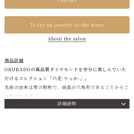
To try on jewelry at the store
About the salon
商品詳細
OKURADOの高品質ダイヤモンドを存分に楽しんでいた
だけるコレクション「六花-りっか-」。
名前の由来は雪の別称で、結晶が六角形であることからこ
う呼ばれます。
詳細説明
その名の通り、六角形のシルエットの極細フープイヤリン
グ。正面と内側の2面にダイヤモンドがセットされてお
り、輝きにも奥行きを持たせています。
OKURADOコレクションの中でも、最も直線的なデザイ