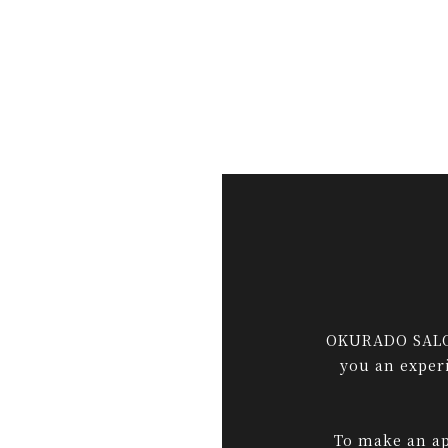
OKURADO SALON,
you an experi
To make an ap