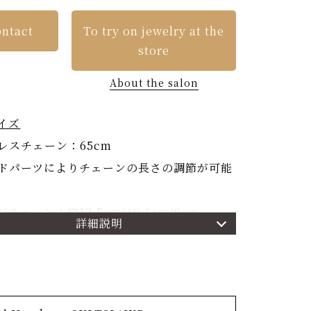
ntact
To try on jewelry at the
store
About the salon
イズ
レスチェーン：65cm
ドパーツによりチェーンの長さの調節が可能
チェーン：約12.5cm/10.5cm/9cm
詳細説明
細
称「六花-りっか-」コレクション。