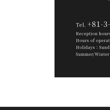
+81-3
Reception hour
Hours of opera
Holidays：Sunda
Summer/Winter 