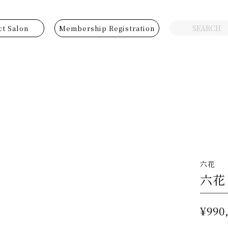
ct Salon
Membership Registration
六花
六花
¥990