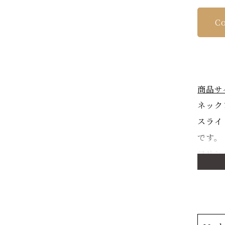
Co
商品サ
ネック
スライ
です。
フリンジ
商品詳
雪の別