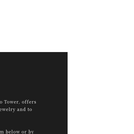
o Tower, offers
jewelry and to
rm below or by