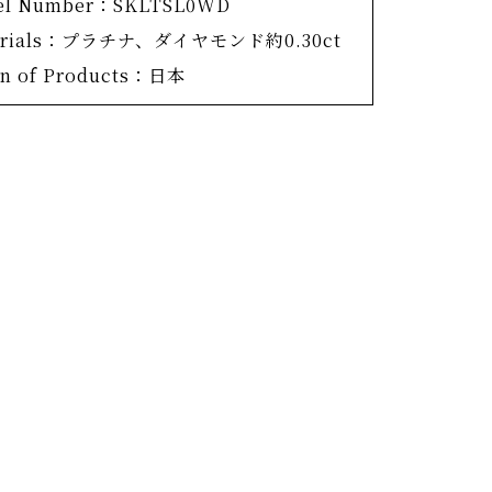
el Number：SKLTSL0WD
ダイヤモンドと貴金属の六角形のネックレ
erials：プラチナ、ダイヤモンド約0.30ct
in of Products：日本
揺れるチェーンが、胸元に上品な華やかさを
す。