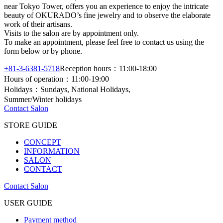
near Tokyo Tower, offers you an experience to enjoy the intricate
beauty of OKURADO’s fine jewelry and to observe the elaborate
work of their artisans.
Visits to the salon are by appointment only.
To make an appointment, please feel free to contact us using the
form below or by phone.
+81-3-6381-5718
Reception hours：11:00-18:00
Hours of operation：11:00-19:00
Holidays：Sundays, National Holidays,
Summer/Winter holidays
Contact Salon
STORE GUIDE
CONCEPT
INFORMATION
SALON
CONTACT
Contact Salon
USER GUIDE
Payment method