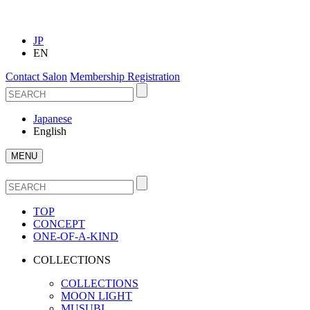
JP
EN
Contact Salon
Membership Registration
Japanese
English
MENU
TOP
CONCEPT
ONE-OF-A-KIND
COLLECTIONS
COLLECTIONS
MOON LIGHT
MUSUBI