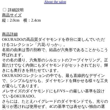
About the salon
詳細説明
商品サイズ
縦：2.0cm 横：2.4cm
商品詳細
OKURADOの高品質ダイヤモンドを存分に楽しんでいただ
けるコレクション「六花-りっか-」。
名前の由来は雪の別称で、結晶が六角形であることからこう
呼ばれます。
その名の通り、六角形のシルエットのフープイヤリング。正
面だけでなく内側にもダイヤモンドがセットされており、輝
きにも奥行きを持たせています。
OKURADOコレクションの中でも、最も直線的なデザイン
で、シンプルながらも、ダイヤモンドを輝かせる様々な工夫
が凝らしてあります。
メレサイズのダイヤモンドにもF/VS～の厳しい基準を設け
ているOKURADO。
さらには、たとえハイグレードのダイヤモンドでも、光りの
返りが悪ければ使用せず、4Cの基準では表せない独自の選