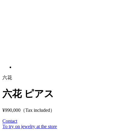
六花
六花 ピアス
¥990,000
（Tax included）
Contact
To try on jewelry at the store