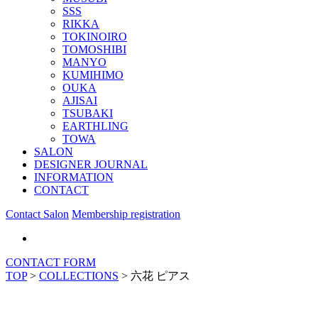
SSS
RIKKA
TOKINOIRO
TOMOSHIBI
MANYO
KUMIHIMO
OUKA
AJISAI
TSUBAKI
EARTHLING
TOWA
SALON
DESIGNER JOURNAL
INFORMATION
CONTACT
Contact Salon
Membership registration
CONTACT FORM
TOP
>
COLLECTIONS
>
六花 ピアス