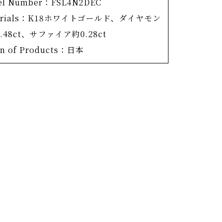
el Number：FSL4N2DEC
の商品は「12月-雪明かり-」。積もった雪に
erials：K18ホワイトゴールド、ダイヤモン
が反射し、夜でも薄明るい様子。濃淡3種類
.48ct、サファイア約0.28ct
ーサファイアで月明かりに光る雪を表現して
in of Products：日本
。
けでなく、淡いカラーストーンを配置してゆ
でなじみの良い優しい仕上がりに。
モンドカットで揃えたカラーストーンと、す
ファセット向きを整えたセッティング、指で
も滑らかな仕上がりで、ストレスを感じさせ
。誕生石ではなく、日本の四季の彩りで一年
したOKURADOこだわりのコレクションで