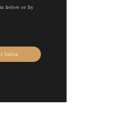
rm below or by
t Salon