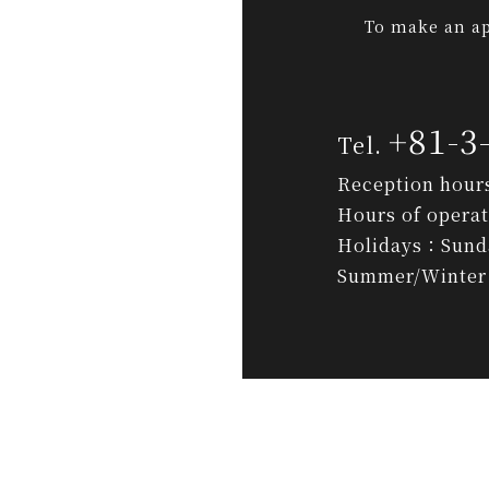
To make an ap
+81-3
Reception hour
Hours of opera
Holidays：Sunda
Summer/Winter 