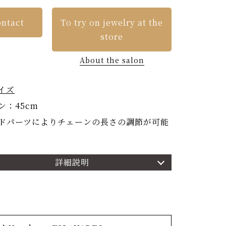
ntact
To try on jewelry at the
store
About the salon
イズ
ン：45cm
ドパーツによりチェーンの長さの調節が可能
詳細説明
細
有の四季の美しさを12色の色合いで表現した
ション「季彩-ときのいろ-」。