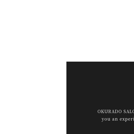
OKURADO SALON,
you an experi