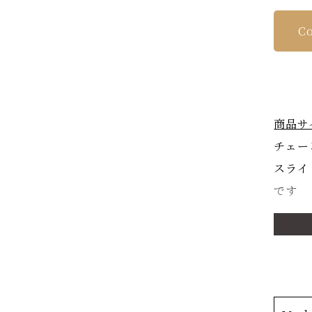
Co
商品サ
チェー
スライ
です
商品詳
日本固
コレク