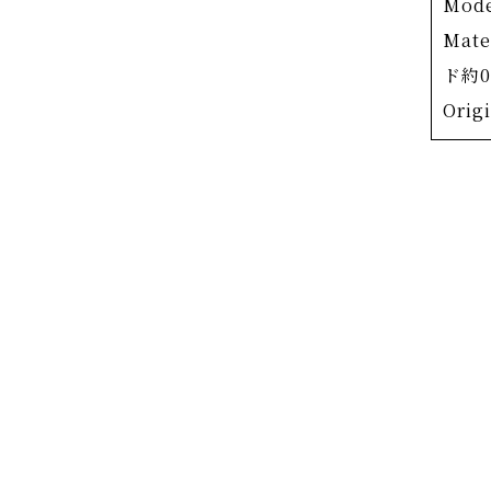
Mod
こちら
Mat
月の光
ド約0
のブル
Orig
います
原色だ
くこと
ダイヤ
べての
触れて
ません
を表現
す。