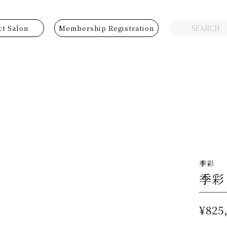
ct Salon
Membership Registration
季彩
季彩
¥825