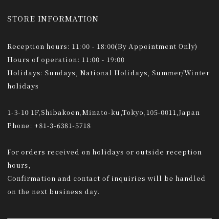
STORE INFORMATION
Reception hours: 11:00 - 18:00(By Appointment Only)
Hours of operation: 11:00 - 19:00
Holidays: Sundays, National Holidays, Summer/Winter
holidays
1-3-10 1F,Shibakoen,Minato-ku,Tokyo,105-0011,Japan
Phone: +81-3-6381-5718
For orders received on holidays or outside reception
hours,
Confirmation and contact of inquiries will be handled
on the next business day.