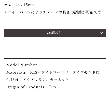
チェーン：45cm
スライドパーツによりチェーンの長さの調節が可能です
詳細説明
商品詳細
日本固有の四季の美しさを12色の色合いで表現したコレク
ション「季彩-ときのいろ-」。
こちらの商品は「8月-滝し吹-」。アクアマリンで水の
色、グリーンガーネットの緑で木々、草の夏の色合いを表
Model Number：
現しています。
Materials：K18ホワイトゴールド、ダイヤモンド約
0.48ct、アクアマリン、ガーネット
原色だけでなく、淡いカラーストーンを配置してゆくこと
Origin of Products：日本
でなじみの良い優しい仕上がりに。
ダイヤモンドカットで揃えたカラーストーンと、すべての
ファセット向きを整えたセッティング、指で触れても滑ら