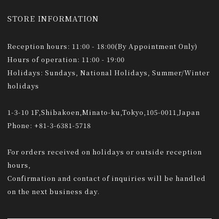
STORE INFORMATION
Reception hours: 11:00 - 18:00(By Appointment Only)
Hours of operation: 11:00 - 19:00
Holidays: Sundays, National Holidays, Summer/Winter
holidays
1-3-10 1F,Shibakoen,Minato-ku,Tokyo,105-0011,Japan
Phone: +81-3-6381-5718
For orders received on holidays or outside reception
hours,
Confirmation and contact of inquiries will be handled
on the next business day.