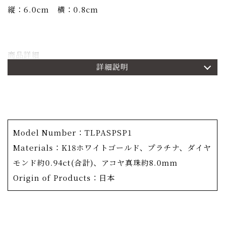
縦：6.0cm 横：0.8cm
商品詳細
詳細説明
OKURADO1番人気のコレクション「月の光」
「月の静かな光が、私たちを守ってくれている。」という
イメージから誕生したコレクションです。
丸い金属に穴を開けるのではなく、宝石をセットしながら
球体を作っていく独自の手法は、手間がかかる分、宝石本
Model Number：TLPASPSP1
来の輝きを存分に引き出します。
Materials：K18ホワイトゴールド、プラチナ、ダイヤ
モンド約0.94ct(合計)、アコヤ真珠約8.0mm
螺旋のように絡み合う、左右違いのピアス。
Origin of Products：日本
繊細なライン部分にも極小のメレダイヤモンドが敷き詰め
られており、揺れるデザインと相まって歩く度に優しく輝
きます。OKURADOのこだわりは素材にも表れており、