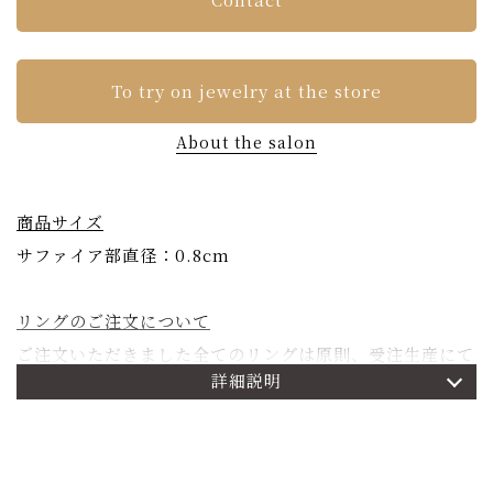
To try on jewelry at the store
About the salon
商品サイズ
サファイア部直径：0.8cm
リングのご注文について
ご注文いただきました全てのリングは原則、受注生産にて
詳細説明
承ります。ご注文確定よりお届けまで約二か月お時間を頂
戴いたします。詳しくは
こちら
をご参照くださいませ。