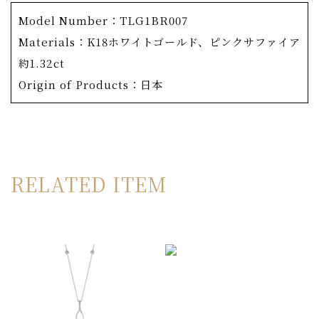
商品詳細
Model Number：TLG1BR007
OKURADOのエントリーモデルであり、一番人気のコレ
Materials：K18ホワイトゴールド、ピンクサファイア
クションでもある「月の光」。
約1.32ct
「月の静かな光が、私たちを守ってくれている。」という
Origin of Products：日本
コンセプトから誕生したコレクションです。 可愛らしい
丸いフォルムが特徴的なこのリングは、独自の製作方法で
宝石の輝きを最大限に引き出しています。もともと丸いメ
タルに宝石をセットするのではなく、セットした宝石達で
RELATED ITEM
球体を作っていくというものです。 よって中央部分はメ
タルが存在せず空洞になっています。遮るものが無くなっ
た宝石は本来の輝きを永久的に放ち続けます。さらに、軽
量化とお手入れのしやすさも同時に実現。 長年にわたっ
て愛用していただけます。 シンプルながらも
OKURADOの技術とこだわりが詰まったリングです。