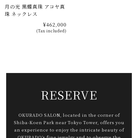
月の光 黒蝶真珠 アコヤ真
珠 ネックレス
¥462,000
(Tax included)
RESERVE
OKURADO SALON, located in the corner of
Shiba-Koen Park near Tokyo Tower, offers you
an experience to enjoy the intricate beauty of
OKURADO’s fine jewelry and to observe the