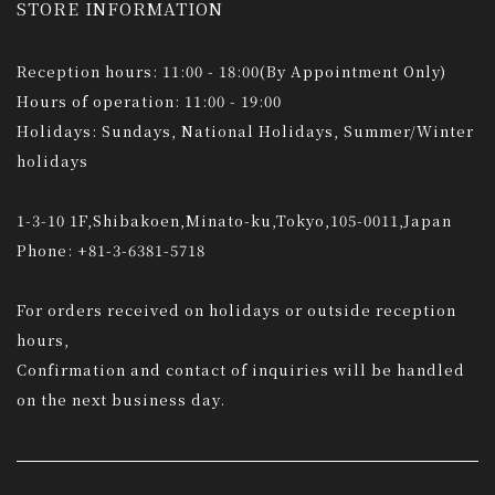
STORE INFORMATION
Reception hours: 11:00 - 18:00(By Appointment Only)
Hours of operation: 11:00 - 19:00
Holidays: Sundays, National Holidays, Summer/Winter
holidays
1-3-10 1F,Shibakoen,Minato-ku,Tokyo,105-0011,Japan
Phone: +81-3-6381-5718
For orders received on holidays or outside reception
hours,
Confirmation and contact of inquiries will be handled
on the next business day.