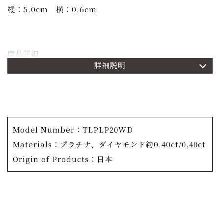
縦：5.0cm 横：0.6cm
商品詳細
詳細説明
OKURADO1番人気のコレクション「月の光」
「月の静かな光が、私たちを守ってくれている。」という
コンセプトから誕生したコレクションです。
ポストからチェーンでぶら下がったトップパーツの可愛ら
Model Number：TLPLP20WD
しい丸いフォルムが特徴的なピアス。
Materials：プラチナ、ダイヤモンド約0.40ct/0.40ct
球状のゴールド台に宝石をセットするのではなく、一つひ
Origin of Products：日本
とつ宝石をセッティングしながら球体に組み立てていく独
自の手法が用いられています。手間と高い技術を要します
が、中央部分はメタルが存在せず空洞になる為、遮るもの
が無くなった宝石は本来の輝きを存分に放ち続けます。