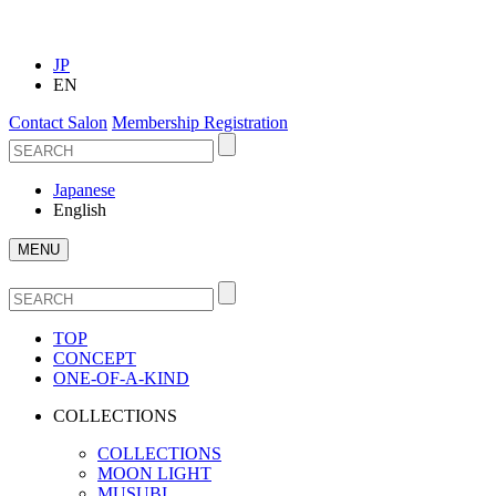
JP
EN
Contact Salon
Membership Registration
Japanese
English
MENU
TOP
CONCEPT
ONE-OF-A-KIND
COLLECTIONS
COLLECTIONS
MOON LIGHT
MUSUBI