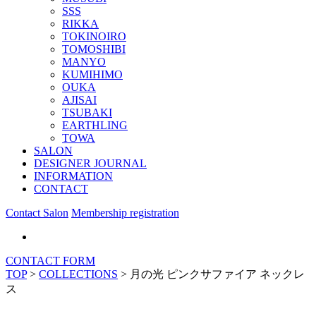
SSS
RIKKA
TOKINOIRO
TOMOSHIBI
MANYO
KUMIHIMO
OUKA
AJISAI
TSUBAKI
EARTHLING
TOWA
SALON
DESIGNER JOURNAL
INFORMATION
CONTACT
Contact Salon
Membership registration
CONTACT FORM
TOP
>
COLLECTIONS
>
月の光 ピンクサファイア ネックレ
ス