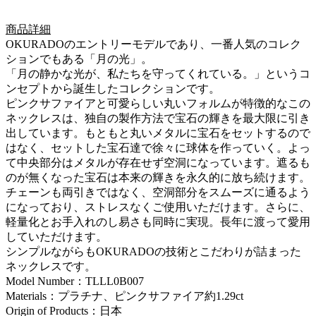
商品詳細
OKURADOのエントリーモデルであり、一番人気のコレク
ションでもある「月の光」。
「月の静かな光が、私たちを守ってくれている。」というコ
ンセプトから誕生したコレクションです。
ピンクサファイアと可愛らしい丸いフォルムが特徴的なこの
ネックレスは、独自の製作方法で宝石の輝きを最大限に引き
出しています。もともと丸いメタルに宝石をセットするので
はなく、セットした宝石達で徐々に球体を作っていく。よっ
て中央部分はメタルが存在せず空洞になっています。遮るも
のが無くなった宝石は本来の輝きを永久的に放ち続けます。
チェーンも両引きではなく、空洞部分をスムーズに通るよう
になっており、ストレスなくご使用いただけます。さらに、
軽量化とお手入れのし易さも同時に実現。長年に渡って愛用
していただけます。
シンプルながらもOKURADOの技術とこだわりが詰まった
ネックレスです。
Model Number：TLLL0B007
Materials：プラチナ、ピンクサファイア約1.29ct
Origin of Products：日本