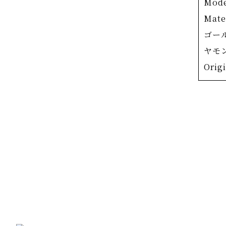
Mod
美しく
Mat
クラフ
ゴー
儚さを
ヤモン
こちら
Orig
したネ
は、O
ヤモン
り、メ
輝きを
います
5枚の
の感性
桜は散
レクシ