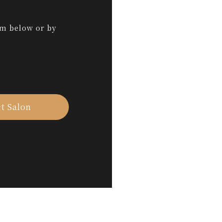
rm below or by
t Salon