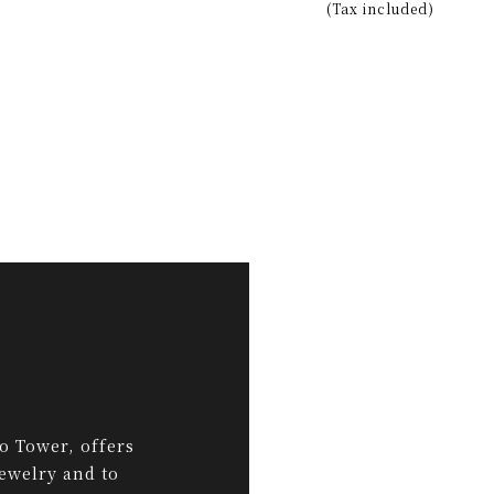
(Tax included)
o Tower, offers
jewelry and to