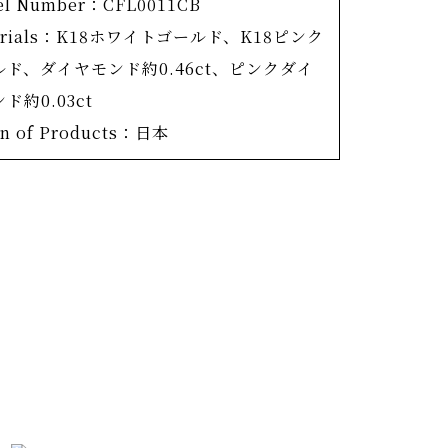
el Number：CFL0011CB
儚い桜。
erials：K18ホワイトゴールド、K18ピンク
トマンが限界まで薄く仕上げた花弁が、その
ルド、ダイヤモンド約0.46ct、ピンクダイ
体現しています。
ド約0.03ct
は、花芯に希少なピンクダイヤモンドを使用
in of Products：日本
ックレス。繊細な花弁に敷き詰められたの
KURADOの厳格な基準を満たしたメレダイ
ド。裏面は葉脈を模した裏取りを徹底してお
タルを削ぎ落とすことでダイヤモンドは一層
増し、軽量化とお手入れのし易さも実現して
。本物の桜と同じく、一枚一枚表情を変えた
花弁は、曙光を受け真価を発揮。OKURADO
を一身に注ぎ込んだ桜花コレクション。この
りません。チェーンのエンドパーツは桜花コ
ョンオリジナル仕様。