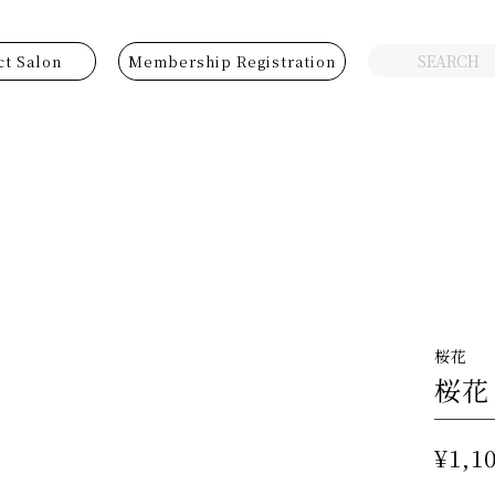
ct Salon
Membership Registration
桜花
桜花
¥1,1