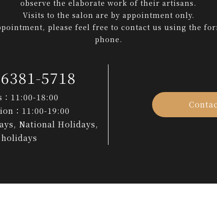
observe the elaborate work of their artisans.
Visits to the salon are by appointment only.
pointment, please feel free to contact us using the fo
phone.
-6381-5718
s：11:00-18:00
Contac
tion：11:00-19:00
ys, National Holidays,
holidays