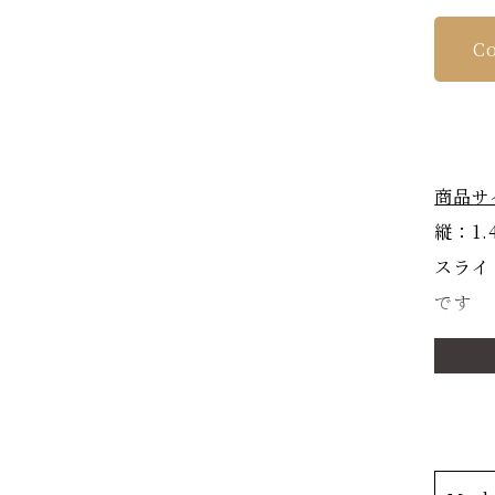
Co
商品サ
縦：1.
スライ
です
商品詳
OKU
満開を