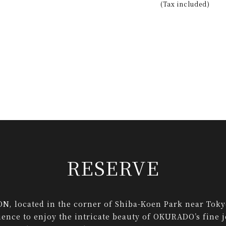
(Tax included)
RESERVE
 located in the corner of Shiba-Koen Park near Toky
ence to enjoy the intricate beauty of OKURADO’s fine 