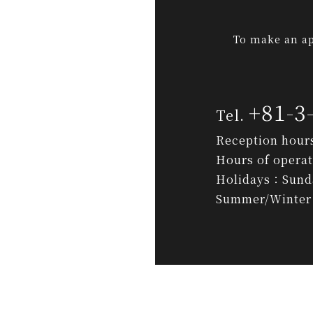
To make an ap
+81-3
Reception hour
Hours of opera
Holidays：Sunda
Summer/Winter 