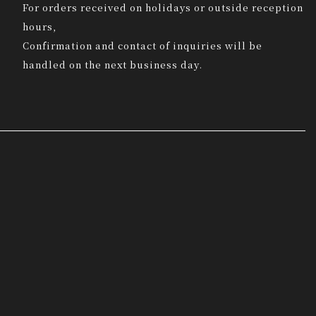
For orders received on holidays or outside reception
hours,
Confirmation and contact of inquiries will be
handled on the next business day.