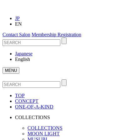
JP
EN
Contact Salon
Membership Registration
Japanese
English
MENU
TOP
CONCEPT
ONE-OF-A-KIND
COLLECTIONS
COLLECTIONS
MOON LIGHT
MUSUBI