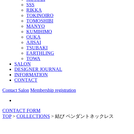
SSS
RIKKA
TOKINOIRO
TOMOSHIBI
MANYO
KUMIHIMO
OUKA
AJISAI
TSUBAKI
EARTHLING
TOWA
SALON
DESIGNER JOURNAL
INFORMATION
CONTACT
Contact Salon
Membership registration
CONTACT FORM
TOP
>
COLLECTIONS
>
結び ペンダントネックレス