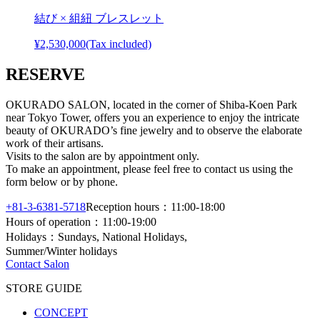
結び × 組紐 ブレスレット
¥2,530,000
(Tax included)
RESERVE
OKURADO SALON, located in the corner of Shiba-Koen Park
near Tokyo Tower, offers you an experience to enjoy the intricate
beauty of OKURADO’s fine jewelry and to observe the elaborate
work of their artisans.
Visits to the salon are by appointment only.
To make an appointment, please feel free to contact us using the
form below or by phone.
+81-3-6381-5718
Reception hours：11:00-18:00
Hours of operation：11:00-19:00
Holidays：Sundays, National Holidays,
Summer/Winter holidays
Contact Salon
STORE GUIDE
CONCEPT