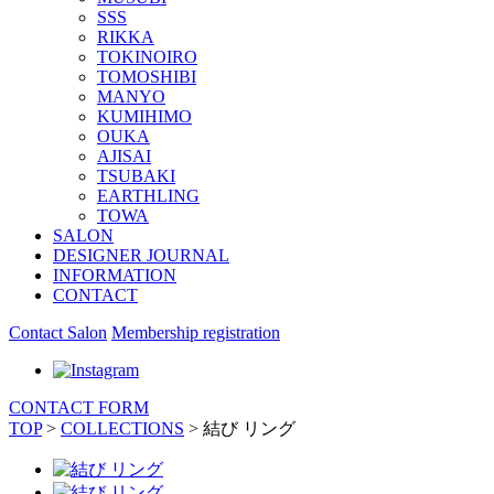
SSS
RIKKA
TOKINOIRO
TOMOSHIBI
MANYO
KUMIHIMO
OUKA
AJISAI
TSUBAKI
EARTHLING
TOWA
SALON
DESIGNER JOURNAL
INFORMATION
CONTACT
Contact Salon
Membership registration
CONTACT FORM
TOP
>
COLLECTIONS
>
結び リング