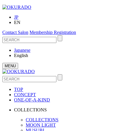
JP
EN
Contact Salon
Membership Registration
Japanese
English
MENU
TOP
CONCEPT
ONE-OF-A-KIND
COLLECTIONS
COLLECTIONS
MOON LIGHT
MUSUBI