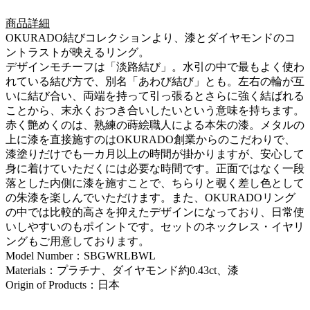
商品詳細
OKURADO結びコレクションより、漆とダイヤモンドのコ
ントラストが映えるリング。
デザインモチーフは「淡路結び」。水引の中で最もよく使わ
れている結び方で、別名「あわび結び」とも。左右の輪が互
いに結び合い、両端を持って引っ張るとさらに強く結ばれる
ことから、末永くおつき合いしたいという意味を持ちます。
赤く艶めくのは、熟練の蒔絵職人による本朱の漆。メタルの
上に漆を直接施すのはOKURADO創業からのこだわりで、
漆塗りだけでも一カ月以上の時間が掛かりますが、安心して
身に着けていただくには必要な時間です。正面ではなく一段
落とした内側に漆を施すことで、ちらりと覗く差し色として
の朱漆を楽しんでいただけます。また、OKURADOリング
の中では比較的高さを抑えたデザインになっており、日常使
いしやすいのもポイントです。セットのネックレス・イヤリ
ングもご用意しております。
Model Number：SBGWRLBWL
Materials：プラチナ、ダイヤモンド約0.43ct、漆
Origin of Products：日本