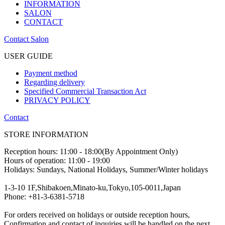
INFORMATION
SALON
CONTACT
Contact Salon
USER GUIDE
Payment method
Regarding delivery
Specified Commercial Transaction Act
PRIVACY POLICY
Contact
STORE INFORMATION
Reception hours: 11:00 - 18:00(By Appointment Only)
Hours of operation: 11:00 - 19:00
Holidays: Sundays, National Holidays, Summer/Winter holidays
1-3-10 1F,Shibakoen,Minato-ku,Tokyo,105-0011,Japan
Phone: +81-3-6381-5718
For orders received on holidays or outside reception hours,
Confirmation and contact of inquiries will be handled on the next